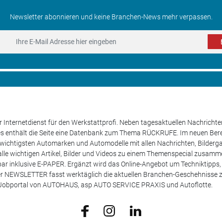
Newsletter abonnieren und keine Branchen-News mehr verpassen.
 Internetdienst für den Werkstattprofi. Neben tagesaktuellen Nachricht
les enthält die Seite eine Datenbank zum Thema RÜCKRUFE. Im neuen B
e wichtigsten Automarken und Automodelle mit allen Nachrichten, Bilderga
lle wichtigen Artikel, Bilder und Videos zu einem Themenspecial zusamm
rufbar inklusive E-PAPER. Ergänzt wird das Online-Angebot um Techniktipp
ser NEWSLETTER fasst werktäglich die aktuellen Branchen-Geschehnisse
m Jobportal von AUTOHAUS, asp AUTO SERVICE PRAXIS und Autoflotte.