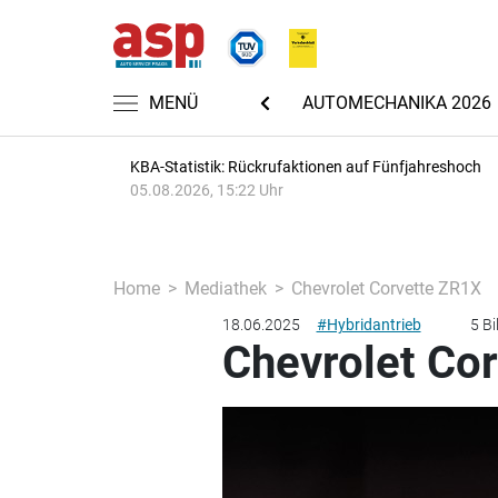
MENÜ
NACHRICHTEN
AUTOMECHANIKA 2026
KBA-Statistik: Rückrufaktionen auf Fünfjahreshoch
05.08.2026, 15:22 Uhr
Home
Mediathek
Chevrolet Corvette ZR1X
18.06.2025
#Hybridantrieb
5 Bi
Chevrolet Co