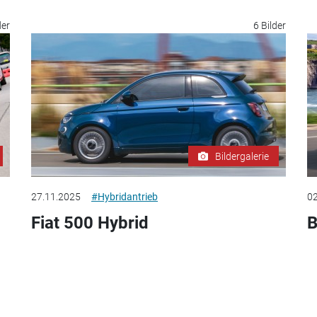
der
6 Bilder
Bildergalerie
27.11.2025
#Hybridantrieb
02
Fiat 500 Hybrid
B