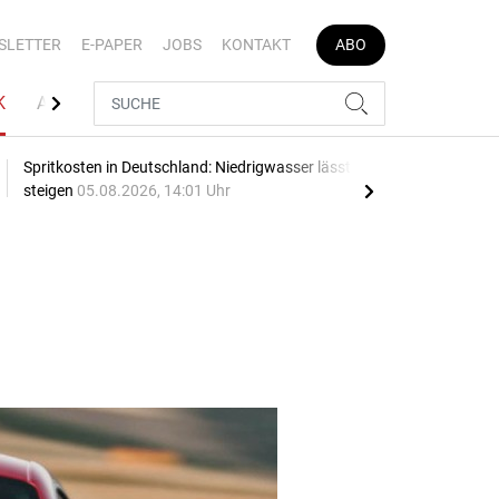
SLETTER
E-PAPER
JOBS
KONTAKT
ABO
K
AUTOJOB
Spritkosten in Deutschland: Niedrigwasser lässt Preise
Blau
steigen
05.08.2026, 14:01 Uhr
05.0