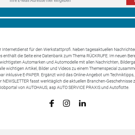
 Internetdienst für den Werkstattprofi. Neben tagesaktuellen Nachricht
les enthält die Seite eine Datenbank zum Thema RÜCKRUFE. Im neuen B
e wichtigsten Automarken und Automodelle mit allen Nachrichten, Bilderga
lle wichtigen Artikel, Bilder und Videos zu einem Themenspecial zusamm
rufbar inklusive E-PAPER. Ergänzt wird das Online-Angebot um Techniktipp
ser NEWSLETTER fasst werktäglich die aktuellen Branchen-Geschehnisse
m Jobportal von AUTOHAUS, asp AUTO SERVICE PRAXIS und Autoflotte.