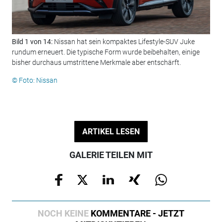
Bild 1 von 14:
Nissan hat sein kompaktes Lifestyle-SUV Juke
Bil
rundum erneuert. Die typische Form wurde beibehalten, einige
ers
bisher durchaus umstrittene Merkmale aber entschärft.
Gen
Ers
© Foto: Nissan
© F
ARTIKEL LESEN
GALERIE TEILEN MIT
NOCH KEINE
KOMMENTARE - JETZT