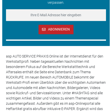
verpassen.
ABONNIEREN
asp AUTO SERVICE PRAXIS Online ist der Internetdienst für den
Werkstattprofi. Neben tagesaktuellen Nachrichten mit
besonderem Fokus auf die Bereiche Werkstatttechnik und
Aftersales enthält die Seite eine Datenbank zum Thema
RÜCKRUFE. Im neuen Bereich AUTOMOBILE bekommt der
Werkstatt-Profi einen Überblick über die wichtigsten Automarken
und Automodelle mit allen Nachrichten, Bildergalerien, Videos
sowie Rückruf- und Serviceaktionen. Unter #HASHTAG sind alle
wichtigen Artikel, Bilder und Videos zu einem Themenspecial
zusammengefasst. Außerdem gibt es im asp-Onlineportal alle
Heftartikel gratis abrufbar inklusive E-PAPER. Ergänzt wird das