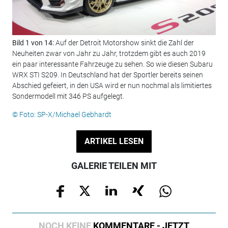
Bild 1 von 14:
Auf der Detroit Motorshow sinkt die Zahl der
Bil
Neuheiten zwar von Jahr zu Jahr, trotzdem gibt es auch 2019
Pas
ein paar interessante Fahrzeuge zu sehen. So wie diesen Subaru
umf
WRX STI S209. In Deutschland hat der Sportler bereits seinen
ges
Abschied gefeiert, in den USA wird er nun nochmal als limitiertes
© F
Sondermodell mit 346 PS aufgelegt.
© Foto: SP-X/Michael Gebhardt
ARTIKEL LESEN
GALERIE TEILEN MIT
NOCH KEINE
KOMMENTARE - JETZT