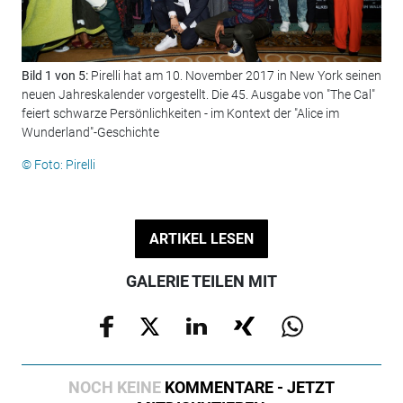
Bild 1 von 5:
Pirelli hat am 10. November 2017 in New York seinen
Bil
neuen Jahreskalender vorgestellt. Die 45. Ausgabe von "The Cal"
© F
feiert schwarze Persönlichkeiten - im Kontext der "Alice im
Wunderland"-Geschichte
© Foto: Pirelli
ARTIKEL LESEN
GALERIE TEILEN MIT
NOCH KEINE
KOMMENTARE - JETZT