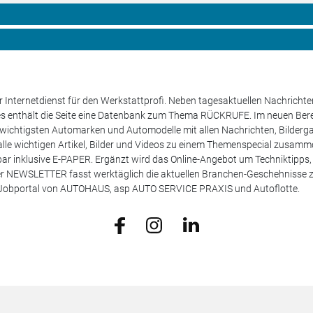
 Internetdienst für den Werkstattprofi. Neben tagesaktuellen Nachricht
les enthält die Seite eine Datenbank zum Thema RÜCKRUFE. Im neuen B
e wichtigsten Automarken und Automodelle mit allen Nachrichten, Bilderga
lle wichtigen Artikel, Bilder und Videos zu einem Themenspecial zusamm
rufbar inklusive E-PAPER. Ergänzt wird das Online-Angebot um Techniktipp
ser NEWSLETTER fasst werktäglich die aktuellen Branchen-Geschehnisse
m Jobportal von AUTOHAUS, asp AUTO SERVICE PRAXIS und Autoflotte.