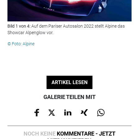
Bild 1 von 4:
Auf dem Pariser Autosalon 2022 stellt Alpine das
Bil
Showcar Alpenglow vor.
Ren
© Foto: Alpine
© F
ARTIKEL LESEN
GALERIE TEILEN MIT
NOCH KEINE
KOMMENTARE - JETZT