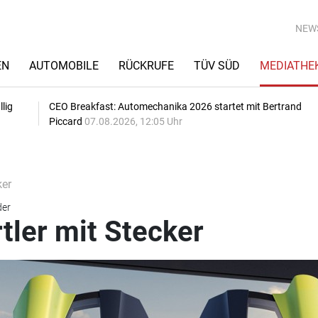
NEW
EN
AUTOMOBILE
RÜCKRUFE
TÜV SÜD
MEDIATHE
lig
CEO Breakfast: Automechanika 2026 startet mit Bertrand
Piccard
07.08.2026, 12:05 Uhr
ker
der
tler mit Stecker