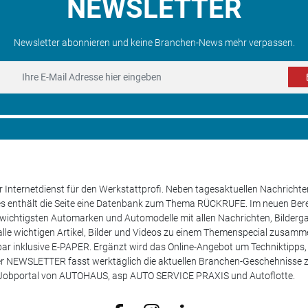
NEWSLETTER
Newsletter abonnieren und keine Branchen-News mehr verpassen.
 Internetdienst für den Werkstattprofi. Neben tagesaktuellen Nachricht
les enthält die Seite eine Datenbank zum Thema RÜCKRUFE. Im neuen B
e wichtigsten Automarken und Automodelle mit allen Nachrichten, Bilderga
lle wichtigen Artikel, Bilder und Videos zu einem Themenspecial zusamm
rufbar inklusive E-PAPER. Ergänzt wird das Online-Angebot um Techniktipp
ser NEWSLETTER fasst werktäglich die aktuellen Branchen-Geschehnisse
m Jobportal von AUTOHAUS, asp AUTO SERVICE PRAXIS und Autoflotte.