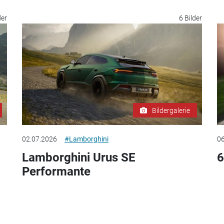
der
6 Bilder
Bildergalerie
02.07.2026
#Lamborghini
06
Lamborghini Urus SE
6
Performante