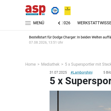
CHRICHTEN
AUTOMECHANIKA 2026
MENÜ
WERKSTATTWISS
Bestellstart für Dodge Charger: In beiden Welten auffäl
07.08.2026, 13:51 Uhr
Home
Mediathek
5 x Supersportler mit Stec
31.07.2025
#Lamborghini
5 Bil
5 x Superspor