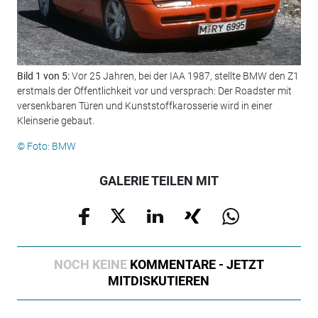
Bild 1 von 5:
Vor 25 Jahren, bei der IAA 1987, stellte BMW den Z1
Bil
erstmals der Öffentlichkeit vor und versprach: Der Roadster mit
kW/
versenkbaren Türen und Kunststoffkarosserie wird in einer
und
Kleinserie gebaut.
© F
© Foto: BMW
GALERIE TEILEN MIT
NOCH KEINE
KOMMENTARE - JETZT
MITDISKUTIEREN