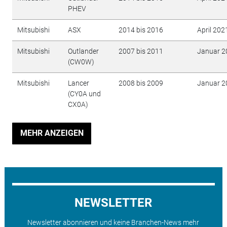
PHEV
Mitsubishi
ASX
2014 bis 2016
April 202
Mitsubishi
Outlander
2007 bis 2011
Januar 2
(CW0W)
Mitsubishi
Lancer
2008 bis 2009
Januar 2
(CY0A und
CX0A)
MEHR ANZEIGEN
NEWSLETTER
Newsletter abonnieren und keine Branchen-News mehr