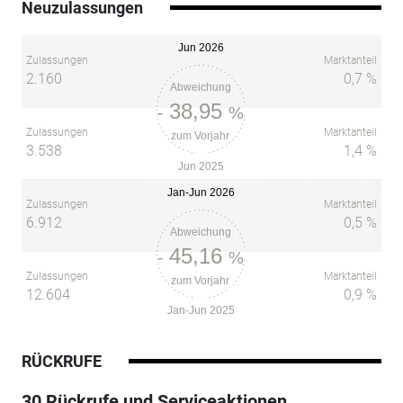
Neuzulassungen
Jun 2026
Zulassungen
Marktanteil
2.160
0,7 %
Abweichung
38,95
-
%
Zulassungen
Marktanteil
zum Vorjahr
3.538
1,4 %
Jun 2025
Jan-Jun 2026
Zulassungen
Marktanteil
6.912
0,5 %
Abweichung
45,16
-
%
Zulassungen
Marktanteil
zum Vorjahr
12.604
0,9 %
Jan-Jun 2025
RÜCKRUFE
30 Rückrufe und Serviceaktionen