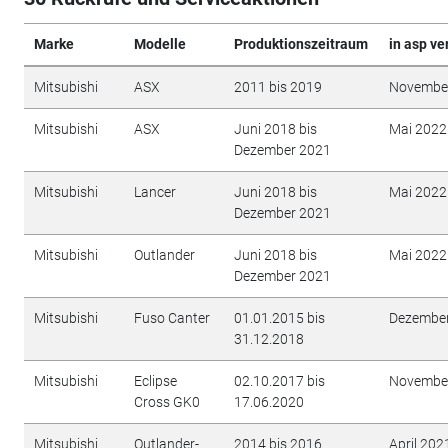
Marke
Modelle
Produktionszeitraum
in asp ve
Mitsubishi
ASX
2011 bis 2019
Novembe
Mitsubishi
ASX
Juni 2018 bis
Mai 2022
Dezember 2021
Mitsubishi
Lancer
Juni 2018 bis
Mai 2022
Dezember 2021
Mitsubishi
Outlander
Juni 2018 bis
Mai 2022
Dezember 2021
Mitsubishi
Fuso Canter
01.01.2015 bis
Dezembe
31.12.2018
Mitsubishi
Eclipse
02.10.2017 bis
Novembe
Cross GK0
17.06.2020
Mitsubishi
Outlander-
2014 bis 2016
April 202