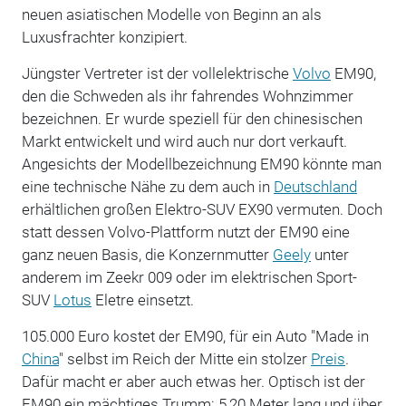
neuen asiatischen Modelle von Beginn an als
Luxusfrachter konzipiert.
Jüngster Vertreter ist der vollelektrische
Volvo
EM90,
den die Schweden als ihr fahrendes Wohnzimmer
bezeichnen. Er wurde speziell für den chinesischen
Markt entwickelt und wird auch nur dort verkauft.
Angesichts der Modellbezeichnung EM90 könnte man
eine technische Nähe zu dem auch in
Deutschland
erhältlichen großen Elektro-SUV EX90 vermuten. Doch
statt dessen Volvo-Plattform nutzt der EM90 eine
ganz neuen Basis, die Konzernmutter
Geely
unter
anderem im Zeekr 009 oder im elektrischen Sport-
SUV
Lotus
Eletre einsetzt.
105.000 Euro kostet der EM90, für ein Auto "Made in
China
" selbst im Reich der Mitte ein stolzer
Preis
.
Dafür macht er aber auch etwas her. Optisch ist der
EM90 ein mächtiges Trumm: 5,20 Meter lang und über