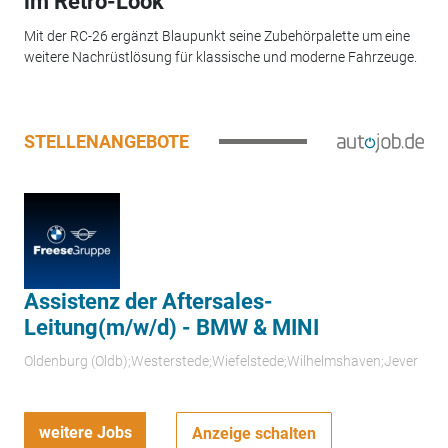
im Retro-Look
Mit der RC-26 ergänzt Blaupunkt seine Zubehörpalette um eine
weitere Nachrüstlösung für klassische und moderne Fahrzeuge.
STELLENANGEBOTE
Assistenz der Aftersales-
Leitung(m/w/d) - BMW & MINI
Oldenburg (Oldb);Westerstede;Wiefelstede;Wilhelmshaven;Jever
weitere Jobs
Anzeige schalten