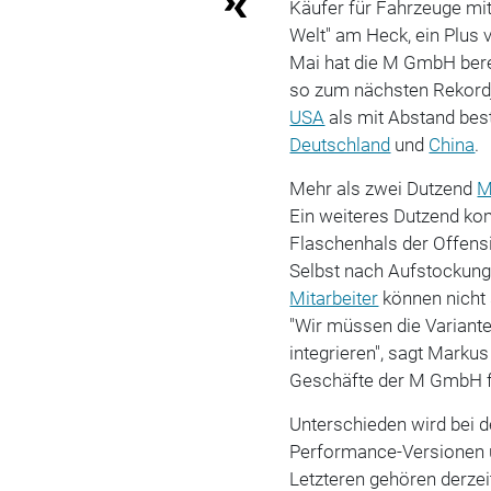
Käufer für Fahrzeuge m
Welt" am Heck, ein Plus 
Mai hat die M GmbH bere
so zum nächsten Rekordj
USA
als mit Abstand best
Deutschland
und
China
.
Mehr als zwei Dutzend
M
Ein weiteres Dutzend ko
Flaschenhals der Offensi
Selbst nach Aufstockung
Mitarbeiter
können nicht 
"Wir müssen die Variante
integrieren", sagt Marku
Geschäfte der M GmbH f
Unterschieden wird bei
Performance-Versionen 
Letzteren gehören derzei