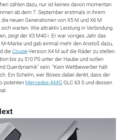
ihen zählen dazu, nur ist keines davon momentan
ommen ab dem 7. September erstmals in ihrem
 die neuen Generationen von X5 M und X6 M
 sich warten. Wie attraktiv Leistung in Verbindung
n, zeigt der X3 M40 i. Er war voriges Jahr das
r M-Marke und gab einmal mehr den Anstoß dazu,
d die
Coupé
-Version X4 M auf die Räder zu stellen.
ion bis zu 510 PS unter der Haube und sollen
und Querdynamik" sein. "Kein Wettbewerber hält
sch. Ein Schelm, wer Böses dabei denkt, dass der
o potenten
Mercedes-AMG
GLC 63 S und dessen
at.
Next