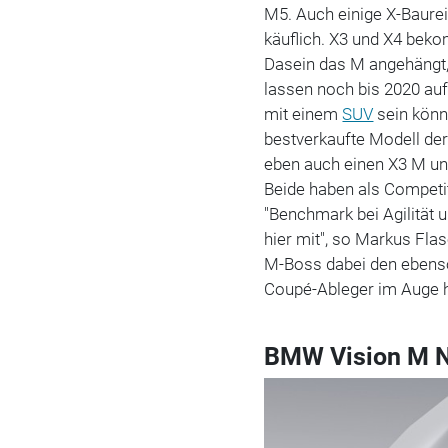
M5. Auch einige X-Baure
käuflich. X3 und X4 bek
Dasein das M angehängt,
lassen noch bis 2020 auf
mit einem
SUV
sein könne
bestverkaufte Modell de
eben auch einen X3 M un
Beide haben als Competit
"Benchmark bei Agilität 
hier mit", so Markus Fla
M-Boss dabei den ebens
Coupé-Ableger im Auge h
BMW Vision M 