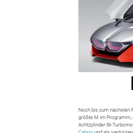
Noch bis zum nächsten F
größte M im Programm, d
Achtzylinder-Bi-Turbomot
Cabrio
und als viertürig