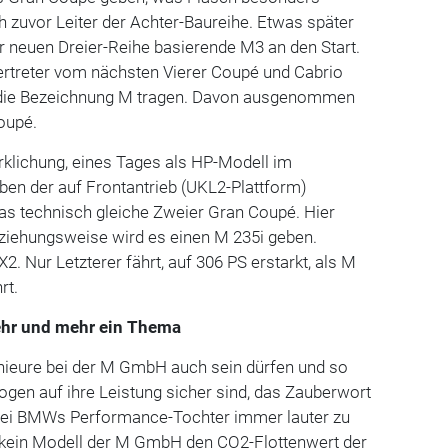
ch zuvor Leiter der Achter-Baureihe. Etwas später
r neuen Dreier-Reihe basierende M3 an den Start.
ertreter vom nächsten Vierer Coupé und Cabrio
r die Bezeichnung M tragen. Davon ausgenommen
Coupé.
rklichung, eines Tages als HP-Modell im
ben der auf Frontantrieb (UKL2-Plattform)
as technisch gleiche Zweier Gran Coupé. Hier
eziehungsweise wird es einen M 235i geben.
X2. Nur Letzterer fährt, auf 306 PS erstarkt, als M
rt.
hr und mehr ein Thema
enieure bei der M GmbH auch sein dürfen und so
zogen auf ihre Leistung sicher sind, das Zauberwort
h bei BMWs Performance-Tochter immer lauter zu
gt kein Modell der M GmbH den CO2-Flottenwert der