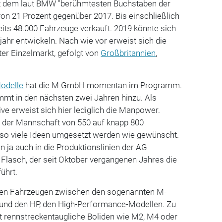
it dem laut BMW "berühmtesten Buchstaben der
von 21 Prozent gegenüber 2017. Bis einschließlich
its 48.000 Fahrzeuge verkauft. 2019 könnte sich
ahr entwickeln. Nach wie vor erweist sich die
er Einzelmarkt, gefolgt von
Großbritannien
,
odelle
hat die M GmbH momentan im Programm.
mmt in den nächsten zwei Jahren hinzu. Als
ve erweist sich hier lediglich die Manpower.
 der Mannschaft von 550 auf knapp 800
so viele Ideen umgesetzt werden wie gewünscht.
n ja auch in die Produktionslinien der AG
s Flasch, der seit Oktober vergangenen Jahres die
ührt.
 den Fahrzeugen zwischen den sogenannten M-
und den HP, den High-Performance-Modellen. Zu
t rennstreckentaugliche Boliden wie M2, M4 oder