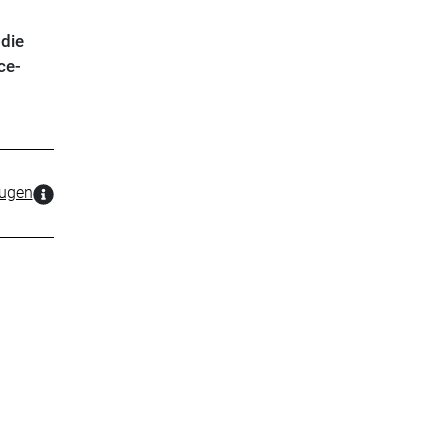
 die
ce-
zugen