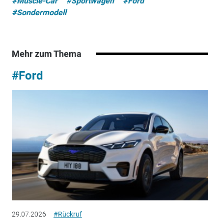
#Muscle-Car
#Sportwagen
#Ford
#Sondermodell
Mehr zum Thema
#Ford
29.07.2026
#Rückruf