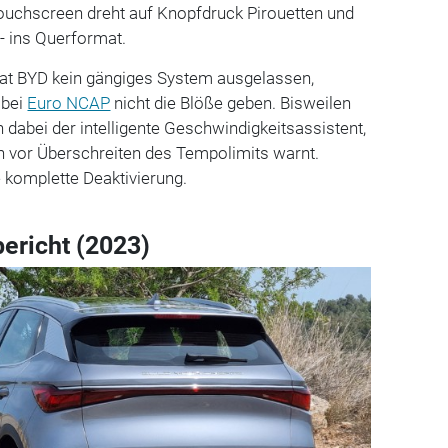
-Touchscreen dreht auf Knopfdruck Pirouetten und
- ins Querformat.
hat BYD kein gängiges System ausgelassen,
 bei
Euro NCAP
nicht die Blöße geben. Bisweilen
 dabei der intelligente Geschwindigkeitsassistent,
h vor Überschreiten des Tempolimits warnt.
e komplette Deaktivierung.
bericht (2023)