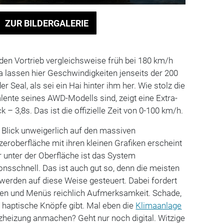
ZUR BILDERGALERIE
n Vortrieb vergleichsweise früh bei 180 km/h
 lassen hier Geschwindigkeiten jenseits der 200
r Seal, als sei ein Hai hinter ihm her. Wie stolz die
alente seines AWD-Modells sind, zeigt eine Extra-
– 3,8s. Das ist die offizielle Zeit von 0-100 km/h.
r Blick unweigerlich auf den massiven
zeroberfläche mit ihren kleinen Grafiken erscheint
r unter der Oberfläche ist das System
onsschnell. Das ist auch gut so, denn die meisten
erden auf diese Weise gesteuert. Dabei fordert
en und Menüs reichlich Aufmerksamkeit. Schade,
 haptische Knöpfe gibt. Mal eben die
Klimaanlage
itzheizung anmachen? Geht nur noch digital. Witzige