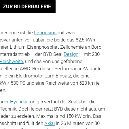
ZUR BILDERGALERIE
resende ist die
Limousine
mit zwei
bsvarianten verfügbar, die beide das 82,5-kWh-
freier Lithium-Eisenphosphat-Zellchemie an Bord
nterradantrieb – der BYD Seal
Design
– mit 230
Reichweite
, und das von uns gefahrene
xcellence AWD. Bei dieser Performance-Variante
je ein Elektromotor zum Einsatz, die eine
kW / 530 PS und eine Reichweite von 520 km je
en.
oder
Hyundai
Ioniq 5 verfügt der Seal über die
Technik. Doch leider reizt BYD diese nicht aus, um
ader zu erzielen. Maximal sind 150 kW drin. Das
hschnitt und füllt den
Akku
in 26 Minuten von 30