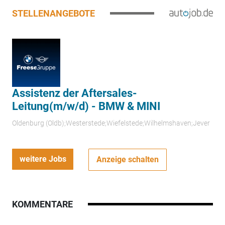
STELLENANGEBOTE
Assistenz der Aftersales-
Leitung(m/w/d) - BMW & MINI
Oldenburg (Oldb);Westerstede;Wiefelstede;Wilhelmshaven;Jever
weitere Jobs
Anzeige schalten
KOMMENTARE