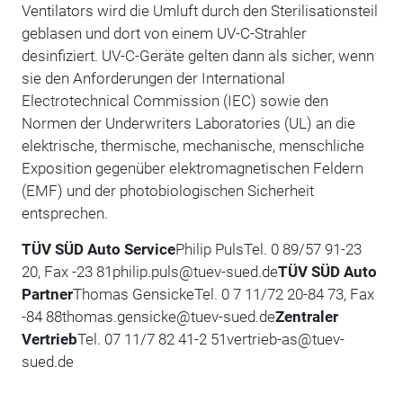
Ventilators wird die Umluft durch den Sterilisationsteil
geblasen und dort von einem UV-C-Strahler
desinfiziert. UV-C-Geräte gelten dann als sicher, wenn
sie den Anforderungen der International
Electrotechnical Commission (IEC) sowie den
Normen der Underwriters Laboratories (UL) an die
elektrische, thermische, mechanische, menschliche
Exposition gegenüber elektromagnetischen Feldern
(EMF) und der photobiologischen Sicherheit
entsprechen.
TÜV SÜD Auto Service
Philip PulsTel. 0 89/57 91-23
20, Fax -23 81philip.puls@tuev-sued.de
TÜV SÜD Auto
Partner
Thomas GensickeTel. 0 7 11/72 20-84 73, Fax
-84 88thomas.gensicke@tuev-sued.de
Zentraler
Vertrieb
Tel. 07 11/7 82 41-2 51vertrieb-as@tuev-
sued.de