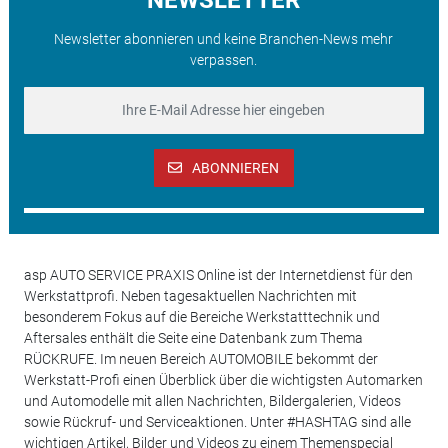
Newsletter abonnieren und keine Branchen-News mehr
verpassen.
ABONNIEREN
asp AUTO SERVICE PRAXIS Online ist der Internetdienst für den
Werkstattprofi. Neben tagesaktuellen Nachrichten mit
besonderem Fokus auf die Bereiche Werkstatttechnik und
Aftersales enthält die Seite eine Datenbank zum Thema
RÜCKRUFE. Im neuen Bereich AUTOMOBILE bekommt der
Werkstatt-Profi einen Überblick über die wichtigsten Automarken
und Automodelle mit allen Nachrichten, Bildergalerien, Videos
sowie Rückruf- und Serviceaktionen. Unter #HASHTAG sind alle
wichtigen Artikel, Bilder und Videos zu einem Themenspecial