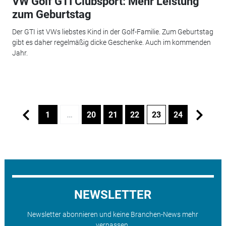
VW Golf GTI Clubsport: Mehr Leistung
zum Geburtstag
Der GTI ist VWs liebstes Kind in der Golf-Familie. Zum Geburtstag
gibt es daher regelmäßig dicke Geschenke. Auch im kommenden
Jahr.
1
…
20
21
22
23
24
NEWSLETTER
Newsletter abonnieren und keine Branchen-News mehr
verpassen.