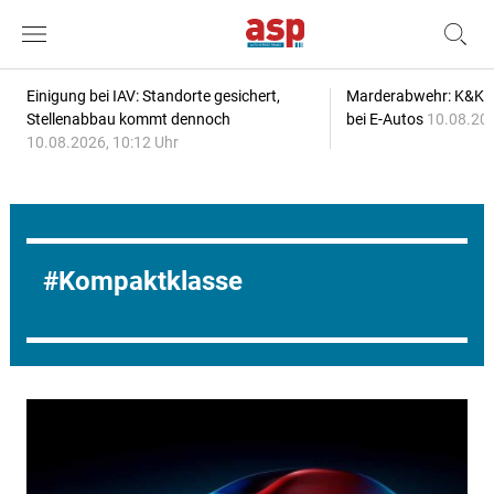
Einigung bei IAV: Standorte gesichert,
Marderabwehr: K&K s
Stellenabbau kommt dennoch
bei E-Autos
10.08.202
10.08.2026, 10:12 Uhr
Kompaktklasse