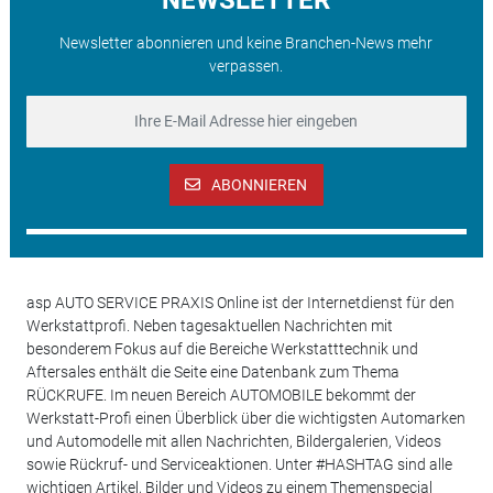
Newsletter abonnieren und keine Branchen-News mehr
verpassen.
ABONNIEREN
asp AUTO SERVICE PRAXIS Online ist der Internetdienst für den
Werkstattprofi. Neben tagesaktuellen Nachrichten mit
besonderem Fokus auf die Bereiche Werkstatttechnik und
Aftersales enthält die Seite eine Datenbank zum Thema
RÜCKRUFE. Im neuen Bereich AUTOMOBILE bekommt der
Werkstatt-Profi einen Überblick über die wichtigsten Automarken
und Automodelle mit allen Nachrichten, Bildergalerien, Videos
sowie Rückruf- und Serviceaktionen. Unter #HASHTAG sind alle
wichtigen Artikel, Bilder und Videos zu einem Themenspecial