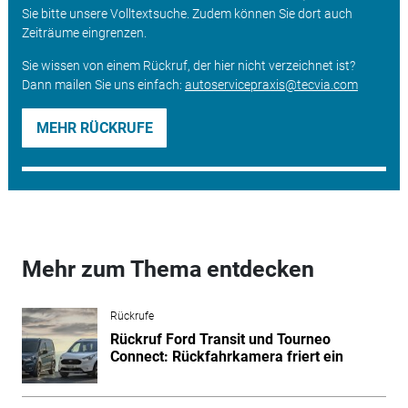
Sie bitte unsere Volltextsuche. Zudem können Sie dort auch
Zeiträume eingrenzen.
Sie wissen von einem Rückruf, der hier nicht verzeichnet ist?
Dann mailen Sie uns einfach:
autoservicepraxis@tecvia.com
MEHR RÜCKRUFE
Mehr zum Thema entdecken
Rückrufe
Rückruf Ford Transit und Tourneo
Connect: Rückfahrkamera friert ein