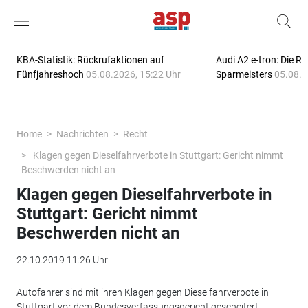
KBA-Statistik: Rückrufaktionen auf
Audi A2 e-tron: Die R
Fünfjahreshoch
05.08.2026, 15:22 Uhr
Sparmeisters
05.08.2
Home
Nachrichten
Recht
Klagen gegen Dieselfahrverbote in Stuttgart: Gericht nimmt
Beschwerden nicht an
Klagen gegen Dieselfahrverbote in
Stuttgart: Gericht nimmt
Beschwerden nicht an
22.10.2019 11:26 Uhr
Autofahrer sind mit ihren Klagen gegen Dieselfahrverbote in
Stuttgart vor dem Bundesverfassungsgericht gescheitert.