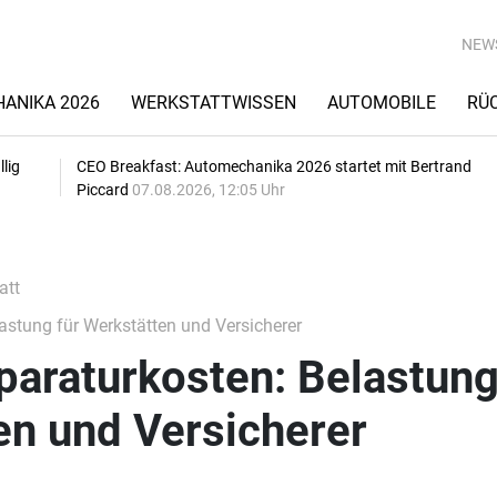
NEW
ANIKA 2026
WERKSTATTWISSEN
AUTOMOBILE
RÜ
lig
CEO Breakfast: Automechanika 2026 startet mit Bertrand
Piccard
07.08.2026, 12:05 Uhr
att
astung für Werkstätten und Versicherer
paraturkosten: Belastun
en und Versicherer