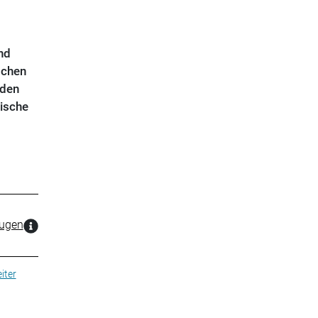
nd
schen
nden
ische
zugen
iter