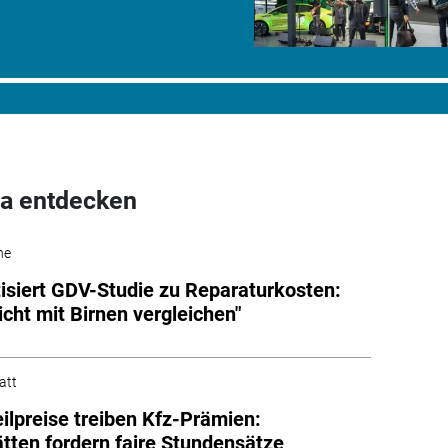
a entdecken
he
tisiert GDV-Studie zu Reparaturkosten:
icht mit Birnen vergleichen"
att
eilpreise treiben Kfz-Prämien:
tten fordern faire Stundensätze