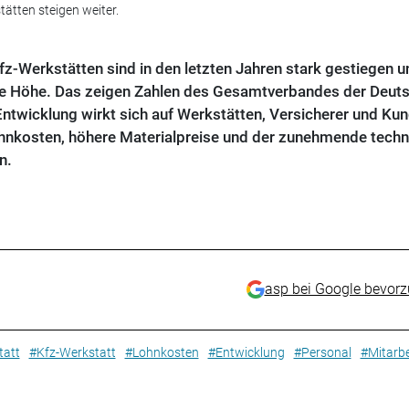
ätten steigen weiter.
z-Werkstätten sind in den letzten Jahren stark gestiegen u
die Höhe. Das zeigen Zahlen des Gesamtverbandes der Deut
Entwicklung wirkt sich auf Werkstätten, Versicherer und Ku
hnkosten, höhere Materialpreise und der zunehmende techn
n.
asp bei Google bevor
tatt
#Kfz-Werkstatt
#Lohnkosten
#Entwicklung
#Personal
#Mitarbe