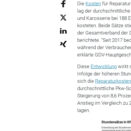
Die
Kosten
für Reparatur
lag der durchschnittliche
und Karosserie bei 188 
kosteten. Beide Sätze st
der Gesamtverband der D
berichtete. "Seit 2017 b
während der Verbraucherp
erklärte GDV-Hauptgesc
Diese
Entwicklung
wirkt 
Infolge der höheren Stun
sich die
Reparaturkoste
durchschnittliche Pkw-Sc
Steigerung von 8,6 Proze
Anstieg im Vergleich zu 
lagen.