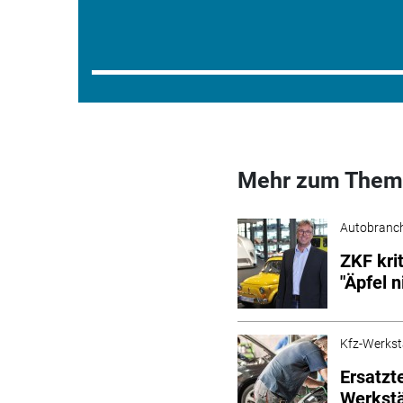
Mehr zum Them
Autobranc
ZKF kri
"Äpfel n
Kfz-Werkst
Ersatzt
Werkstä