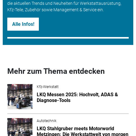
die aktuellen Trends und Neuheiten für Werkstattausrüstung,
Kfz-Teile, Zubehör sowie Management & Service ein.
Alle Infos!
Mehr zum Thema entdecken
Kfz-Werkstatt
LKQ Messen 2025: Hochvolt, ADAS &
Diagnose-Tools
Autotechnik
LKQ Stahlgruber meets Motorworld
Metzingen: Die Werkstattwelt von morgen