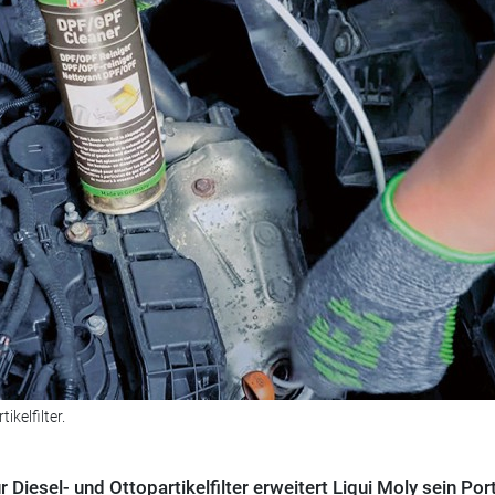
ikelfilter.
 Diesel- und Ottopartikelfilter erweitert Liqui Moly sein Port