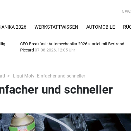
NEW
ANIKA 2026
WERKSTATTWISSEN
AUTOMOBILE
RÜ
lig
CEO Breakfast: Automechanika 2026 startet mit Bertrand
Piccard
07.08.2026, 12:05 Uhr
att
Liqui Moly: Einfacher und schneller
infacher und schneller