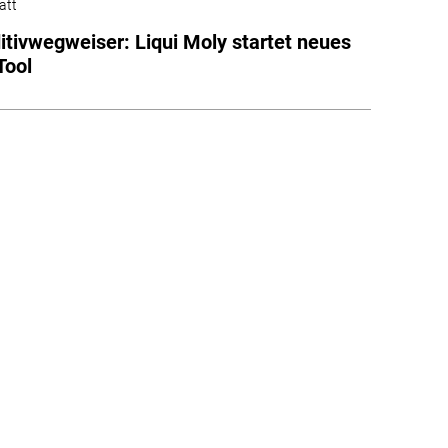
att
itivwegweiser: Liqui Moly startet neues
Tool