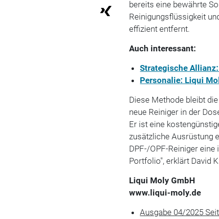
bereits eine bewährte So
Reinigungsflüssigkeit un
effizient entfernt.
Auch interessant:
Strategische Allianz
Personalie: Liqui Mo
Diese Methode bleibt die 
neue Reiniger in der Dose
Er ist eine kostengünsti
zusätzliche Ausrüstung e
DPF-/OPF-Reiniger eine
Portfolio", erklärt David 
Liqui Moly GmbH
www.liqui-moly.de
Ausgabe 04/2025 Sei