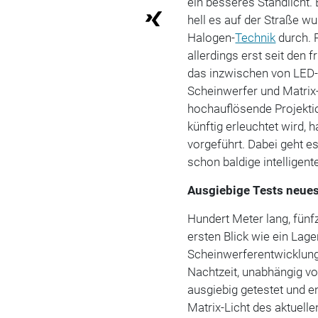
ein besseres Standlicht.
hell es auf der Straße w
Halogen-
Technik
durch. 
allerdings erst seit den 
das inzwischen von LED-
Scheinwerfer und Matrix-
hochauflösende Projekti
künftig erleuchtet wird, 
vorgeführt. Dabei geht e
schon baldige intelligent
Ausgiebige Tests neues
Hundert Meter lang, fünf
ersten Blick wie ein Lag
Scheinwerferentwicklung:
Nachtzeit, unabhängig v
ausgiebig getestet und e
Matrix-Licht des aktuell