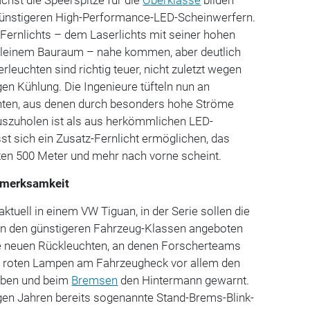
hst die Speerspitze für die
Oberklasse
bilden
günstigeren High-Performance-LED-Scheinwerfern.
 Fernlichts – dem Laserlichts mit seiner hohen
kleinem Bauraum – nahe kommen, aber deutlich
rleuchten sind richtig teuer, nicht zuletzt wegen
en Kühlung. Die Ingenieure tüfteln nun an
hten, aus denen durch besonders hohe Ströme
auszuholen ist als aus herkömmlichen LED-
st sich ein Zusatz-Fernlicht ermöglichen, das
ten 500 Meter und mehr nach vorne scheint.
ufmerksamkeit
aktuell in einem VW Tiguan, in der Serie sollen die
in den günstigeren Fahrzeug-Klassen angeboten
e neuen Rückleuchten, an denen Forscherteams
die roten Lampen am Fahrzeugheck vor allem den
eben und beim
Bremsen
den Hintermann gewarnt.
igen Jahren bereits sogenannte Stand-Brems-Blink-