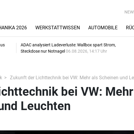
NEW
ANIKA 2026
WERKSTATTWISSEN
AUTOMOBILE
RÜ
aus
ADAC analysiert Ladeverluste: Wallbox spart Strom,
Steckdose nur Notnagel
06.08.2026, 14:17 Uhr
k
Zukunft der Lichttechnik bei VW: Mehr als Scheinen und L
ichttechnik bei VW: Mehr
 und Leuchten