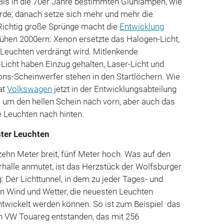
 Bis in die 70er Jahre bestimmten Glühlampen, wie
urde; danach setze sich mehr und mehr die
Richtig große Sprünge macht die
Entwicklung
frühen 2000ern: Xenon ersetzte das Halogen-Licht,
Leuchten verdrängt wird. Mitlenkende
Licht haben Einzug gehalten, Laser-Licht und
ons-Scheinwerfer stehen in den Startlöchern. Wie
hat
Volkswagen
jetzt in der Entwicklungsabteilung
s um den hellen Schein nach vorn, aber auch das
e Leuchten nach hinten.
ter Leuchten
zehn Meter breit, fünf Meter hoch. Was auf den
erhalle anmutet, ist das Herzstück der Wolfsburger
 Der Lichttunnel, in dem zu jeder Tages- und
on Wind und Wetter, die neuesten Leuchten
ntwickelt werden können. So ist zum Beispiel das
en VW Touareg entstanden, das mit 256