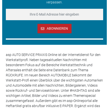
verpassen.
ABONNIEREN
asp AUTO SERVICE PRAXIS Online ist der Internetdienst für den
Werkstattprofi. Neben tagesaktuellen Nachrichten mit
besonderem Fokus auf die Bereiche Werkstatttechnik und
Aftersales enthält die Seite eine Datenbank zum Thema
RÜCKRUFE. Im neuen Bereich AUTOMOBILE bekommt der
Werkstatt-Profi einen Überblick über die wichtigsten Automarken
und Automodelle mit allen Nachrichten, Bildergalerien, Videos
sowie Rückruf- und Serviceaktionen. Unter #HASHTAG sind alle
wichtigen Artikel, Bilder und Videos zu einem Themenspecial
zusammengefasst. Außerdem gibt es im asp-Onlineportal alle
Heftartikel gratis abrufbar inklusive E-PAPER. Ergänzt wird das