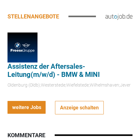
STELLENANGEBOTE
Assistenz der Aftersales-
Leitung(m/w/d) - BMW & MINI
Oldenburg (Oldb);Westerstede;Wiefelstede;Wilhelmshaven;Jever
weitere Jobs
Anzeige schalten
KOMMENTARE