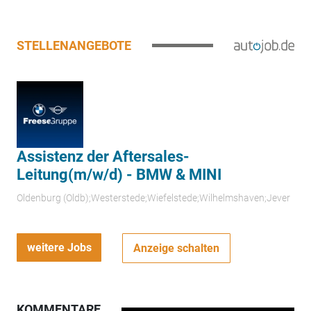
STELLENANGEBOTE
Assistenz der Aftersales-
Leitung(m/w/d) - BMW & MINI
Oldenburg (Oldb);Westerstede;Wiefelstede;Wilhelmshaven;Jever
weitere Jobs
Anzeige schalten
KOMMENTARE