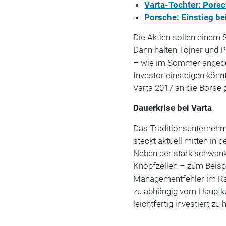
Varta-Tochter: Pors
Porsche: Einstieg be
Die Aktien sollen einem
Dann halten Tojner und P
– wie im Sommer angedeu
Investor einsteigen könn
Varta 2017 an die Börse 
Dauerkrise bei Varta
Das Traditionsunternehme
steckt aktuell mitten in d
Neben der stark schwank
Knopfzellen – zum Beisp
Managementfehler im Rau
zu abhängig vom Haupt
leichtfertig investiert zu