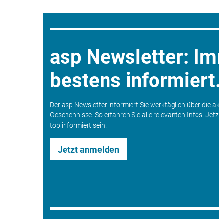
asp Newsletter: I
bestens informiert
Der asp Newsletter informiert Sie werktäglich über die a
Geschehnisse. So erfahren Sie alle relevanten Infos. Jet
top informiert sein!
Jetzt anmelden