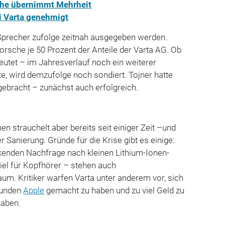
che übernimmt Mehrheit
i Varta genehmigt
 Sprecher zufolge zeitnah ausgegeben werden.
orsche je 50 Prozent der Anteile der Varta AG. Ob
tet – im Jahresverlauf noch ein weiterer
te, wird demzufolge noch sondiert. Tojner hatte
gebracht – zunächst auch erfolgreich.
n strauchelt aber bereits seit einiger Zeit –und
er Sanierung. Gründe für die Krise gibt es einige:
enden Nachfrage nach kleinen Lithium-Ionen-
iel für Kopfhörer – stehen auch
m. Kritiker warfen Varta unter anderem vor, sich
kunden
Apple
gemacht zu haben und zu viel Geld zu
 haben.