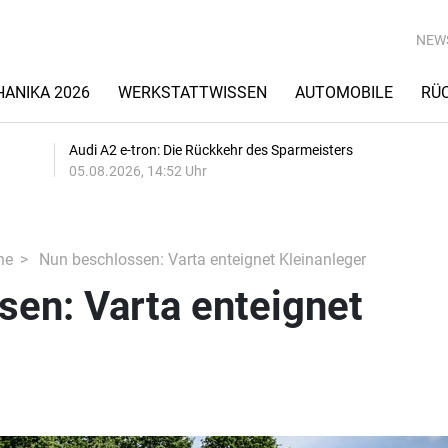
NEW
ANIKA 2026
WERKSTATTWISSEN
AUTOMOBILE
RÜ
Audi A2 e-tron: Die Rückkehr des Sparmeisters
05.08.2026, 14:52 Uhr
he
Nun beschlossen: Varta enteignet Kleinanleger
en: Varta enteignet