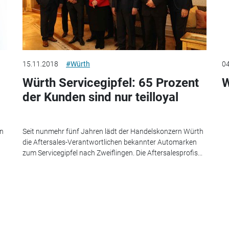
15.11.2018
#Würth
04
Würth Servicegipfel: 65 Prozent
W
der Kunden sind nur teilloyal
in
Seit nunmehr fünf Jahren lädt der Handelskonzern Würth
die Aftersales-Verantwortlichen bekannter Automarken
zum Servicegipfel nach Zweiflingen. Die Aftersalesprofis...