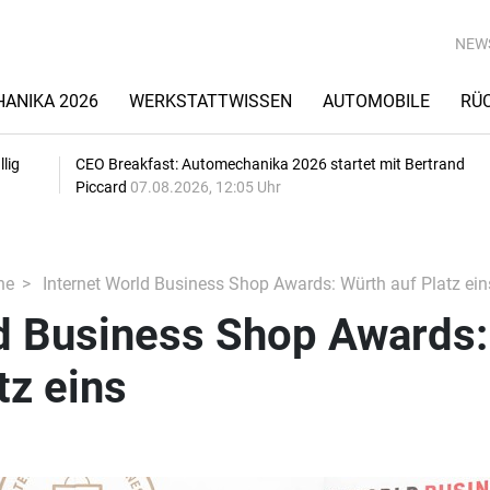
NEW
ANIKA 2026
WERKSTATTWISSEN
AUTOMOBILE
RÜ
lig
CEO Breakfast: Automechanika 2026 startet mit Bertrand
Piccard
07.08.2026, 12:05 Uhr
he
Internet World Business Shop Awards: Würth auf Platz ein
ld Business Shop Awards:
tz eins