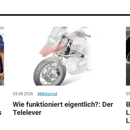
03.08.2026
#Motorrad
05
Wie funktioniert eigentlich?: Der
B
s
Telelever
L
L