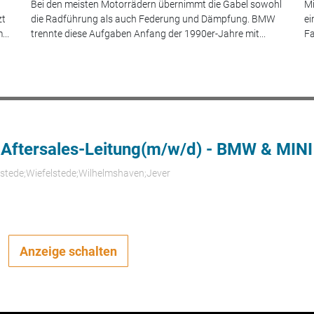
Bei den meisten Motorrädern übernimmt die Gabel sowohl
Mi
zt
die Radführung als auch Federung und Dämpfung. BMW
ei
...
trennte diese Aufgaben Anfang der 1990er-Jahre mit...
Fa
 Aftersales-Leitung(m/w/d) - BMW & MINI
rstede;Wiefelstede;Wilhelmshaven;Jever
Anzeige schalten