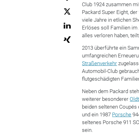
Club 1924 zusammen mi
Packard Super Eight, der
viele Jahre in etlichen 
Erlöses soll Familien im 
alles verloren haben, tei
2013 überführte ein Sam
umfangreichen Erneuerun
Straßenverkehr
zugelasse
Automobil-Club gebrauc
flutgeschädigten Famili
Neben dem Packard steh
weiterer besonderer
Old
beiden seltenen Coupés 
und ein 1987
Porsche
944
seltenes Porsche 911 SC
sein.