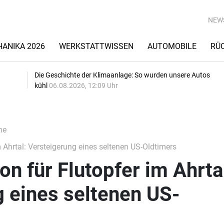
NEW
ANIKA 2026
WERKSTATTWISSEN
AUTOMOBILE
RÜ
Die Geschichte der Klimaanlage: So wurden unsere Autos
kühl
06.08.2026, 12:09 Uhr
he
 Ahrtal: Versteigerung eines seltenen US-Oldtimers
on für Flutopfer im Ahrta
 eines seltenen US-