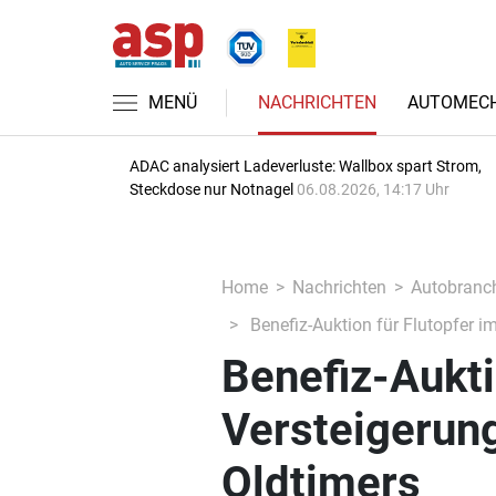
MENÜ
NACHRICHTEN
AUTOMECH
ADAC analysiert Ladeverluste: Wallbox spart Strom,
Steckdose nur Notnagel
06.08.2026, 14:17 Uhr
Home
Nachrichten
Autobranc
Benefiz-Auktion für Flutopfer im
Benefiz-Aukti
Versteigerung
Oldtimers