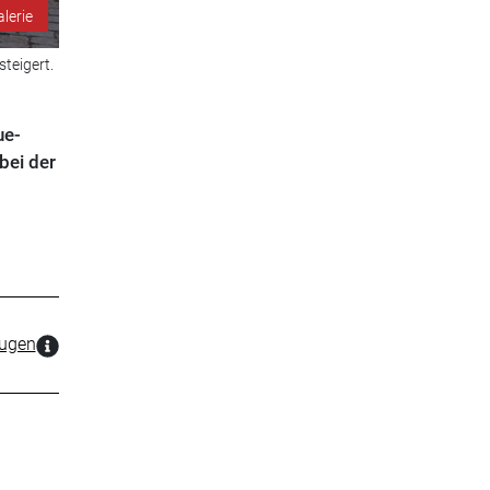
alerie
teigert.
ue-
bei der
zugen