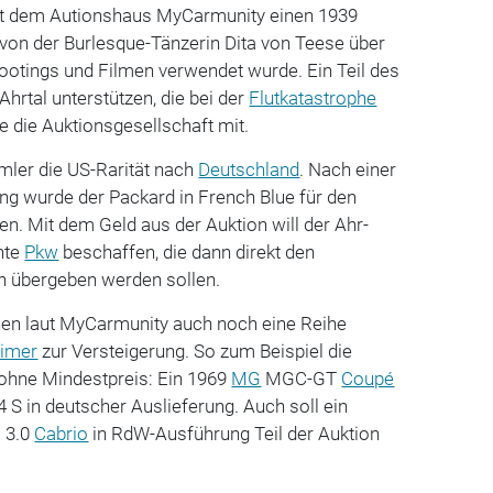
t dem Autionshaus MyCarmunity einen 1939
 von der Burlesque-Tänzerin Dita von Teese über
Shootings und Filmen verwendet wurde. Ein Teil des
Ahrtal unterstützen, die bei der
Flutkatastrophe
lte die Auktionsgesellschaft mit.
mler die US-Rarität nach
Deutschland
. Nach einer
g wurde der Packard in French Blue für den
n. Mit dem Geld aus der Auktion will der Ahr-
hte
Pkw
beschaffen, die dann direkt den
en übergeben werden sollen.
en laut MyCarmunity auch noch eine Reihe
timer
zur Versteigerung. So zum Beispiel die
ohne Mindestpreis: Ein 1969
MG
MGC-GT
Coupé
 S in deutscher Auslieferung. Auch soll ein
 3.0
Cabrio
in RdW-Ausführung Teil der Auktion