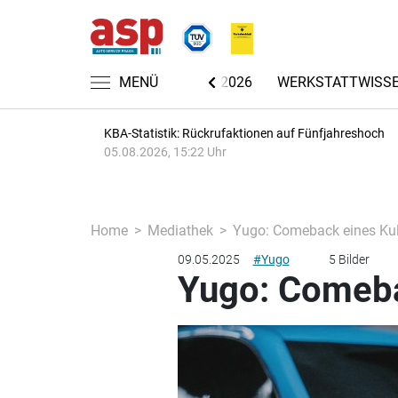
CHRICHTEN
AUTOMECHANIKA 2026
MENÜ
WERKSTATTWISS
KBA-Statistik: Rückrufaktionen auf Fünfjahreshoch
05.08.2026, 15:22 Uhr
Home
Mediathek
Yugo: Comeback eines Ku
09.05.2025
#Yugo
5 Bilder
Yugo: Comeba