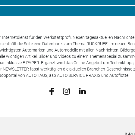
 Internetdienst für den Werkstattprofi. Neben tagesaktuellen Nachricht
les enthält die Seite eine Datenbank zum Thema RÜCKRUFE. Im neuen B
e wichtigsten Automarken und Automodelle mit allen Nachrichten, Bilderga
lle wichtigen Artikel, Bilder und Videos zu einem Themenspecial zusamm
rufbar inklusive E-PAPER. Ergänzt wird das Online-Angebot um Techniktipp
ser NEWSLETTER fasst werktäglich die aktuellen Branchen-Geschehnisse
m Jobportal von AUTOHAUS, asp AUTO SERVICE PRAXIS und Autoflotte.
Med