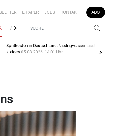
SLETTER
E-PAPER
JOBS
KONTAKT
ABO
K
AUTOJOB
Spritkosten in Deutschland: Niedrigwasser lässt Preise
Blau
steigen
05.08.2026, 14:01 Uhr
05.0
ens