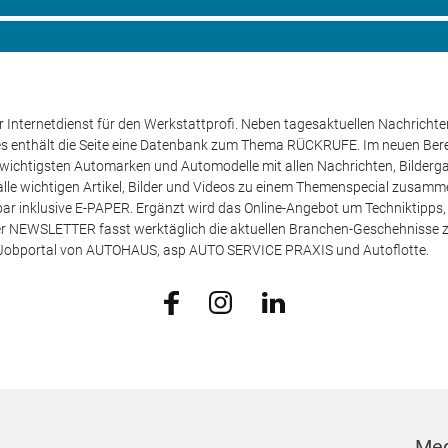
 Internetdienst für den Werkstattprofi. Neben tagesaktuellen Nachricht
les enthält die Seite eine Datenbank zum Thema RÜCKRUFE. Im neuen B
e wichtigsten Automarken und Automodelle mit allen Nachrichten, Bilderga
lle wichtigen Artikel, Bilder und Videos zu einem Themenspecial zusamm
rufbar inklusive E-PAPER. Ergänzt wird das Online-Angebot um Techniktipp
ser NEWSLETTER fasst werktäglich die aktuellen Branchen-Geschehnisse
m Jobportal von AUTOHAUS, asp AUTO SERVICE PRAXIS und Autoflotte.
Med