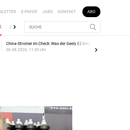
SLETTER
E-PAPER
JOBS
KONTAKT
ABO
K
AUTOJOB
China-Stromer im Check: Was der Geely E2 bietet
Bre
06.08.2026, 11:45 Uhr
10:1