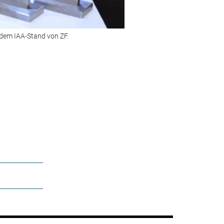
 dem IAA-Stand von ZF.
Bild 2 von 10:
Gastgeberin Fabiol
© Foto: asp