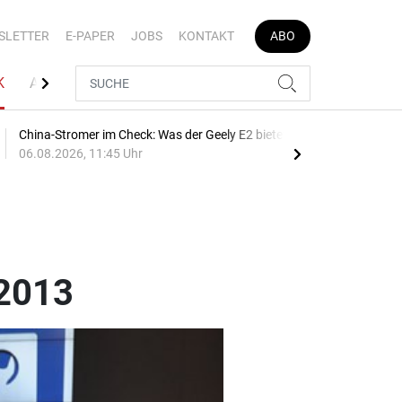
SLETTER
E-PAPER
JOBS
KONTAKT
ABO
K
AUTOJOB
China-Stromer im Check: Was der Geely E2 bietet
Bre
06.08.2026, 11:45 Uhr
10:1
 2013