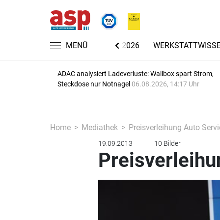
CHRICHTEN
AUTOMECHANIKA 2026
MENÜ
WERKSTATTWISS
ADAC analysiert Ladeverluste: Wallbox spart Strom,
Steckdose nur Notnagel
06.08.2026, 14:17 Uhr
Home
Mediathek
Preisverleihung Auto Serv
19.09.2013
10 Bilder
Preisverleihu