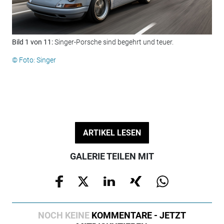
Bild 1 von 11:
Singer-Porsche sind begehrt und teuer.
Bil
Ste
© Foto: Singer
bes
© F
ARTIKEL LESEN
GALERIE TEILEN MIT
NOCH KEINE
KOMMENTARE - JETZT