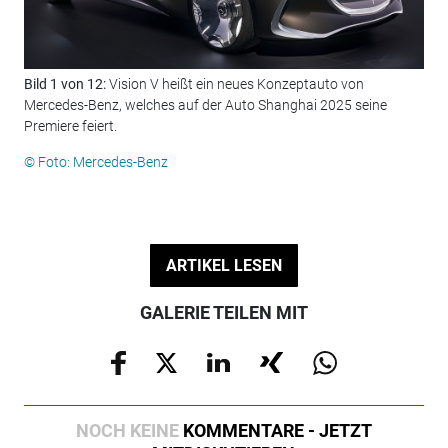
Bild 1 von 12:
Vision V heißt ein neues Konzeptauto von
Bil
Mercedes-Benz, welches auf der Auto Shanghai 2025 seine
24-
Premiere feiert.
© F
© Foto: Mercedes-Benz
ARTIKEL LESEN
GALERIE TEILEN MIT
NOCH KEINE
KOMMENTARE - JETZT