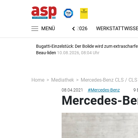
CHRICHTEN
AUTOMECHANIKA 2026
MENÜ
WERKSTATTWISS
Bugatti-Einzelstück: Der Bolide wird zum extrascharf
Beau-liden
10.08.2026, 08:04 Uhr
Home
Mediathek
Mercedes-Benz CLS / CLS
08.04.2021
#Mercedes-Benz
9 
Mercedes-Ben