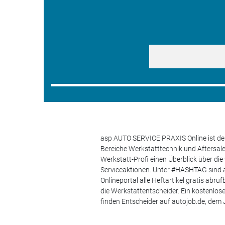
asp AUTO SERVICE PRAXIS Online ist der
Bereiche Werkstatttechnik und Aftersa
Werkstatt-Profi einen Überblick über di
Serviceaktionen. Unter #HASHTAG sind a
Onlineportal alle Heftartikel gratis ab
die Werkstattentscheider. Ein kostenlo
finden Entscheider auf autojob.de, de