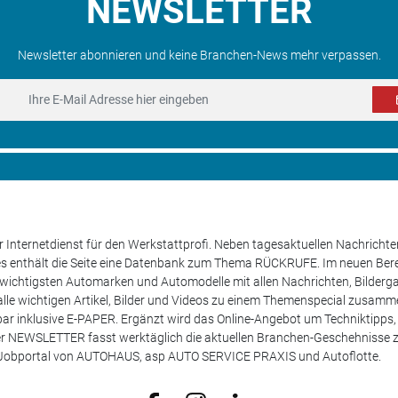
NEWSLETTER
Newsletter abonnieren und keine Branchen-News mehr verpassen.
 Internetdienst für den Werkstattprofi. Neben tagesaktuellen Nachricht
les enthält die Seite eine Datenbank zum Thema RÜCKRUFE. Im neuen B
e wichtigsten Automarken und Automodelle mit allen Nachrichten, Bilderga
lle wichtigen Artikel, Bilder und Videos zu einem Themenspecial zusamm
rufbar inklusive E-PAPER. Ergänzt wird das Online-Angebot um Techniktipp
ser NEWSLETTER fasst werktäglich die aktuellen Branchen-Geschehnisse
m Jobportal von AUTOHAUS, asp AUTO SERVICE PRAXIS und Autoflotte.