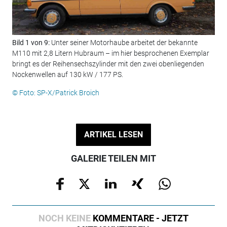
Bild 1 von 9:
Unter seiner Motorhaube arbeitet der bekannte
Bil
M110 mit 2,8 Litern Hubraum – im hier besprochenen Exemplar
vie
bringt es der Reihensechszylinder mit den zwei obenliegenden
© F
Nockenwellen auf 130 kW / 177 PS.
© Foto: SP-X/Patrick Broich
ARTIKEL LESEN
GALERIE TEILEN MIT
NOCH KEINE
KOMMENTARE - JETZT