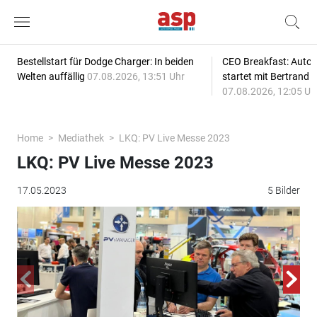
Bestellstart für Dodge Charger: In beiden
CEO Breakfast: Auto
Welten auffällig
07.08.2026, 13:51 Uhr
startet mit Bertrand 
07.08.2026, 12:05 Uh
Home
Mediathek
LKQ: PV Live Messe 2023
LKQ: PV Live Messe 2023
17.05.2023
5 Bilder