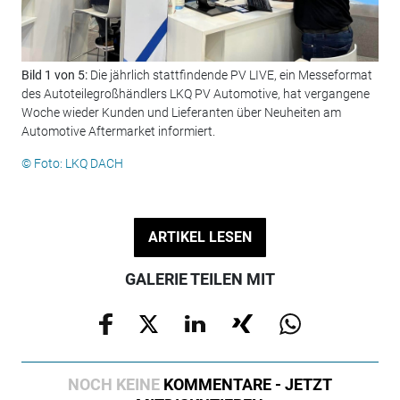
Bild 1 von 5:
Die jährlich stattfindende PV LIVE, ein Messeformat
Bil
des Autoteilegroßhändlers LKQ PV Automotive, hat vergangene
fre
Woche wieder Kunden und Lieferanten über Neuheiten am
© F
Automotive Aftermarket informiert.
© Foto: LKQ DACH
ARTIKEL LESEN
GALERIE TEILEN MIT
NOCH KEINE
KOMMENTARE - JETZT