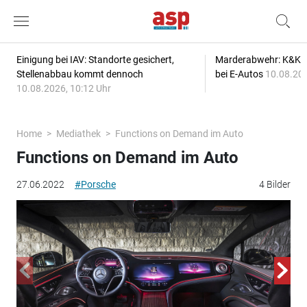
Einigung bei IAV: Standorte gesichert,
Marderabwehr: K&K s
Stellenabbau kommt dennoch
bei E-Autos
10.08.202
10.08.2026, 10:12 Uhr
Home
Mediathek
Functions on Demand im Auto
Functions on Demand im Auto
27.06.2022
#Porsche
4 Bilder