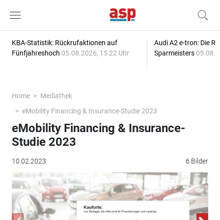
KBA-Statistik: Rückrufaktionen auf
Audi A2 e-tron: Die R
Fünfjahreshoch
05.08.2026, 15:22 Uhr
Sparmeisters
05.08.2
Home
Mediathek
eMobility Financing & Insurance-Studie 2023
eMobility Financing & Insurance-
Studie 2023
10.02.2023
6 Bilder