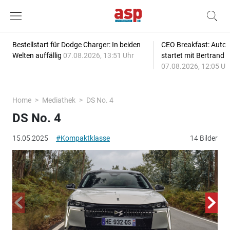
Bestellstart für Dodge Charger: In beiden
CEO Breakfast: Auto
Welten auffällig
07.08.2026, 13:51 Uhr
startet mit Bertrand 
07.08.2026, 12:05 Uh
Home
Mediathek
DS No. 4
DS No. 4
15.05.2025
#Kompaktklasse
14 Bilder