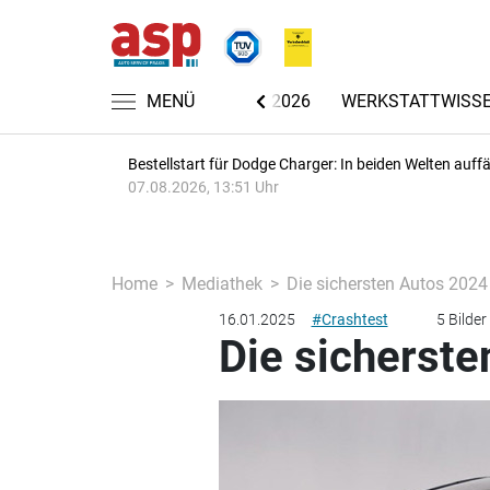
CHRICHTEN
AUTOMECHANIKA 2026
MENÜ
WERKSTATTWISS
Bestellstart für Dodge Charger: In beiden Welten auffäl
07.08.2026, 13:51 Uhr
Home
Mediathek
Die sichersten Autos 202
16.01.2025
#Crashtest
5 Bilder
Die sicherst