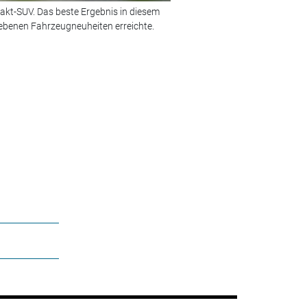
kt-SUV. Das beste Ergebnis in diesem
Bild 2 von 5:
Bei den großen SUV
riebenen Fahrzeugneuheiten erreichte.
© Foto: Mazda