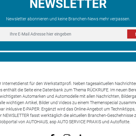
NEWSLETTER
Newsletter abonnieren und keine Branchen-News mehr verpassen.
 Internetdienst für den Werkstattprofi. Neben tagesaktuellen Nachricht
les enthält die Seite eine Datenbank zum Thema RÜCKRUFE. Im neuen B
e wichtigsten Automarken und Automodelle mit allen Nachrichten, Bilderga
lle wichtigen Artikel, Bilder und Videos zu einem Themenspecial zusamm
rufbar inklusive E-PAPER. Ergänzt wird das Online-Angebot um Techniktipp
ser NEWSLETTER fasst werktäglich die aktuellen Branchen-Geschehnisse
m Jobportal von AUTOHAUS, asp AUTO SERVICE PRAXIS und Autoflotte.