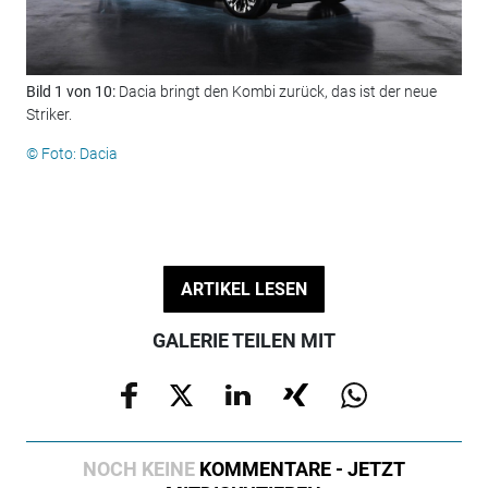
Bild 1 von 10:
Dacia bringt den Kombi zurück, das ist der neue
Bil
Striker.
Sch
Sig
© Foto: Dacia
© F
ARTIKEL LESEN
GALERIE TEILEN MIT
NOCH KEINE
KOMMENTARE - JETZT