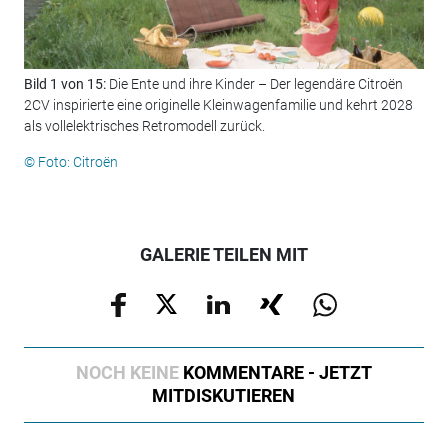
Bild 1 von 15:
Die Ente und ihre Kinder – Der legendäre Citroën
Bil
2CV inspirierte eine originelle Kleinwagenfamilie und kehrt 2028
all
als vollelektrisches Retromodell zurück.
als
© Foto: Citroën
© F
GALERIE TEILEN MIT
NOCH KEINE
KOMMENTARE - JETZT
MITDISKUTIEREN