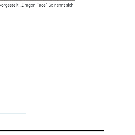
rgestellt. „Dragon Face“: So nennt sich
Bild 2 von 12:
Hinten ist das, wi
© Foto: BYD