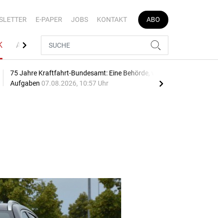
SLETTER
E-PAPER
JOBS
KONTAKT
ABO
K
AUTOJOB
75 Jahre Kraftfahrt-Bundesamt: Eine Behörde, viele
Geb
Aufgaben
07.08.2026, 10:57 Uhr
10:2