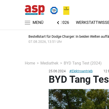
CHRICHTEN
AUTOMECHANIKA 2026
MENÜ
WERKSTATTWISS
Bestellstart für Dodge Charger: In beiden Welten auffäl
07.08.2026, 13:51 Uhr
Home
Mediathek
BYD Tang Test (2024)
25.06.2024
#Elektroantrieb
12 
BYD Tang Tes