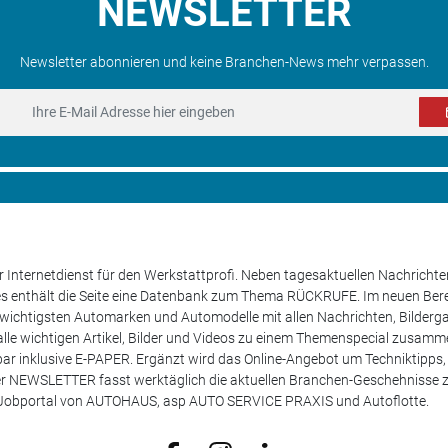
NEWSLETTER
Newsletter abonnieren und keine Branchen-News mehr verpassen.
 Internetdienst für den Werkstattprofi. Neben tagesaktuellen Nachricht
les enthält die Seite eine Datenbank zum Thema RÜCKRUFE. Im neuen B
e wichtigsten Automarken und Automodelle mit allen Nachrichten, Bilderga
lle wichtigen Artikel, Bilder und Videos zu einem Themenspecial zusamm
rufbar inklusive E-PAPER. Ergänzt wird das Online-Angebot um Techniktipp
ser NEWSLETTER fasst werktäglich die aktuellen Branchen-Geschehnisse
m Jobportal von AUTOHAUS, asp AUTO SERVICE PRAXIS und Autoflotte.