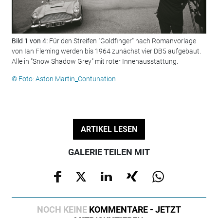
Bild 1 von 4:
Für den Streifen "Goldfinger" nach Romanvorlage
Bil
von Ian Fleming werden bis 1964 zunächst vier DB5 aufgebaut.
sta
Alle in "Snow Shadow Grey" mit roter Innenausstattung.
24.
© Foto: Aston Martin_Contunation
© F
ARTIKEL LESEN
GALERIE TEILEN MIT
NOCH KEINE
KOMMENTARE - JETZT