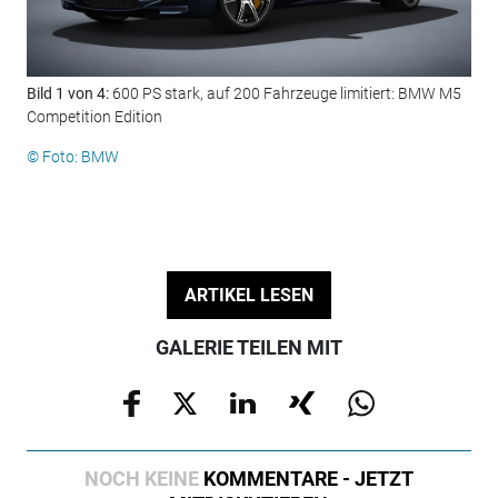
Bild 1 von 4:
600 PS stark, auf 200 Fahrzeuge limitiert: BMW M5
Bil
Competition Edition
Edi
© Foto: BMW
© F
ARTIKEL LESEN
GALERIE TEILEN MIT
NOCH KEINE
KOMMENTARE - JETZT