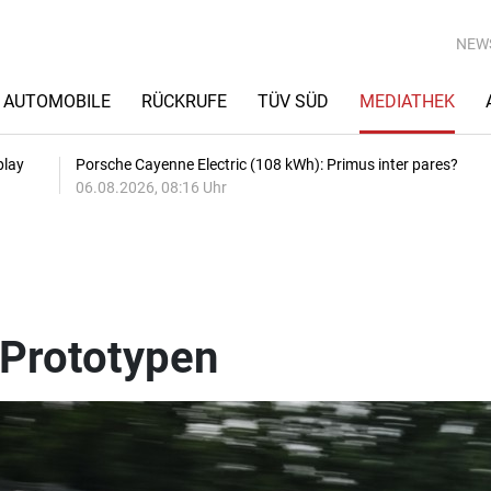
NEW
AUTOMOBILE
RÜCKRUFE
TÜV SÜD
MEDIATHEK
play
Porsche Cayenne Electric (108 kWh): Primus inter pares?
06.08.2026, 08:16 Uhr
rototypen