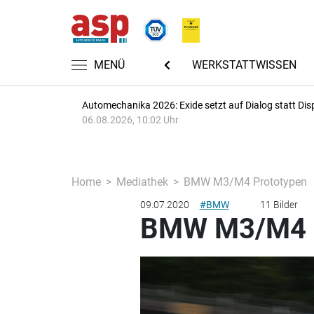
CHTEN
AUTOMECHANIKA 2026
MENÜ
WERKSTATTWISSEN
Automechanika 2026: Exide setzt auf Dialog statt Dis
06.08.2026, 10:02 Uhr
Home
Mediathek
BMW M3/M4 Prototypen
09.07.2020
#BMW
11 Bilder
BMW M3/M4 P