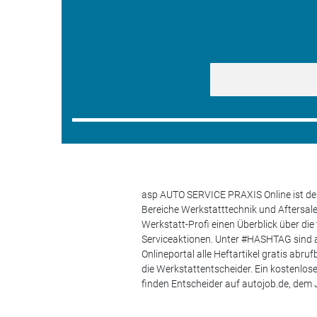
asp AUTO SERVICE PRAXIS Online ist der
Bereiche Werkstatttechnik und Aftersa
Werkstatt-Profi einen Überblick über di
Serviceaktionen. Unter #HASHTAG sind a
Onlineportal alle Heftartikel gratis ab
die Werkstattentscheider. Ein kostenlo
finden Entscheider auf autojob.de, de