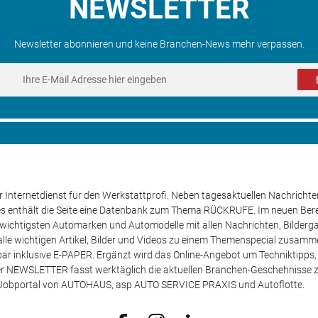
NEWSLETTER
Newsletter abonnieren und keine Branchen-News mehr verpassen.
 Internetdienst für den Werkstattprofi. Neben tagesaktuellen Nachricht
les enthält die Seite eine Datenbank zum Thema RÜCKRUFE. Im neuen B
e wichtigsten Automarken und Automodelle mit allen Nachrichten, Bilderga
lle wichtigen Artikel, Bilder und Videos zu einem Themenspecial zusamm
rufbar inklusive E-PAPER. Ergänzt wird das Online-Angebot um Techniktipp
ser NEWSLETTER fasst werktäglich die aktuellen Branchen-Geschehnisse
m Jobportal von AUTOHAUS, asp AUTO SERVICE PRAXIS und Autoflotte.